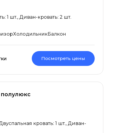
: 1 шт., Диван-кровать: 2 шт.
визор
Холодильник
Балкон
Посмотреть цены
тки
 полулюкс
 Двуспальная кровать: 1 шт., Диван-