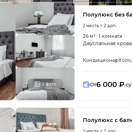
Полулюкс без б
2
места
+ 2 доп.
26
м² ·
1
комната
Двуспальная кровать
Кондиционер
Холо
6 000 ₽
12
фото
От
•
су
Полулюкс с бал
2
места
+ 2 доп.