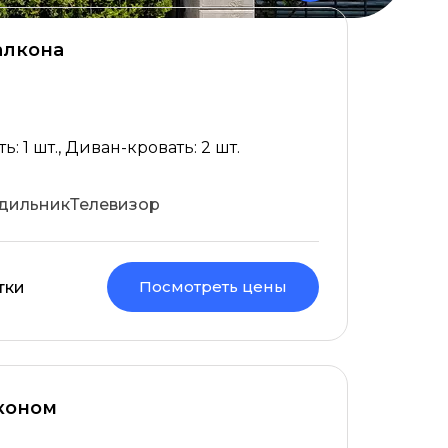
алкона
: 1 шт., Диван-кровать: 2 шт.
дильник
Телевизор
Посмотреть цены
тки
коном