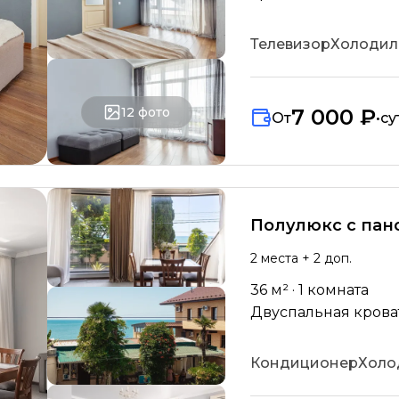
Телевизор
Холодил
12
фото
7 000 ₽
От
•
су
Полулюкс с па
2
места
+ 2 доп.
36
м² ·
1
комната
Двуспальная кровать
Кондиционер
Холо