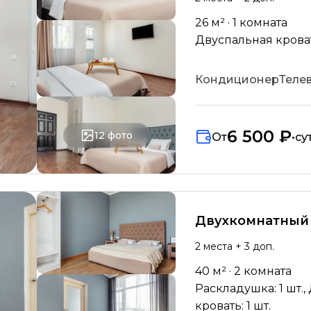
26
м² ·
1
комната
Двуспальная кровать
Кондиционер
Теле
6 500 ₽
12
фото
От
•
су
Двухкомнатный
2
места
+ 3 доп.
40
м² ·
2
комната
Раскладушка: 1 шт.,
кровать: 1 шт.