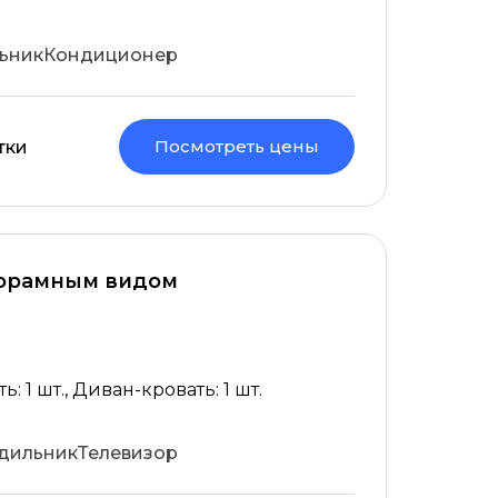
ьник
Кондиционер
Посмотреть цены
тки
норамным видом
: 1 шт., Диван-кровать: 1 шт.
дильник
Телевизор