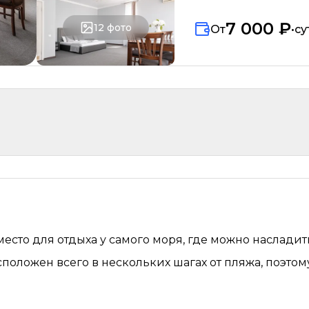
7 000 ₽
12
фото
От
•
су
 место для отдыха у самого моря, где можно наслад
положен всего в нескольких шагах от пляжа, поэтом